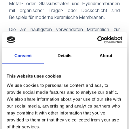
Metall- oder Glassubstraten und Hybridmembranen
mit organischer Träger- oder Deckschicht sind
Beispiele für moderne keramische Membranen.
Die am häufigsten verwendeten Materialien zur
Herstellung keramischer Membranen sind
Aluminiumoxid, Siliciumdioxid, Titandioxid und
Zirkoniumdioxid (ZrO2). Siliziumkarbid (SiC)-
Consent
Details
About
Membranen sind eine neuere Entwicklung und zeigen
eine sehr hohe Permeabilität in
Wasseraufbereitungsanwendungen, sind jedoch
This website uses cookies
teurer in der Herstellung. Daher fallen hier deutlich
höhere Investitionskosten an.
We use cookies to personalise content and ads, to
provide social media features and to analyse our traffic.
Laden Sie den vollständigen Artikel als PDF herunter
We also share information about your use of our site with
oder besuchen Sie
Water Environment Technology
,
our social media, advertising and analytics partners who
um mehr zu erfahren.
may combine it with other information that you’ve
provided to them or that they’ve collected from your use
of their services.