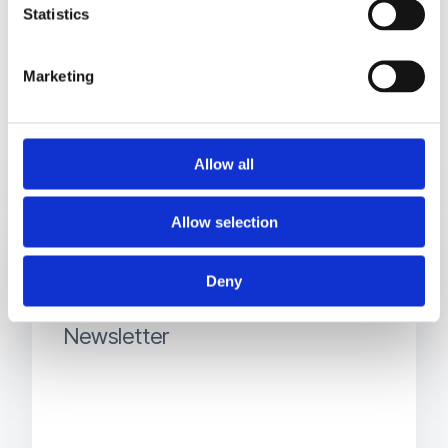
Statistics
Systeme verlängern.
Marketing
Allow all
Allow selection
Deny
Abonnieren Sie den Nanostone-
Newsletter