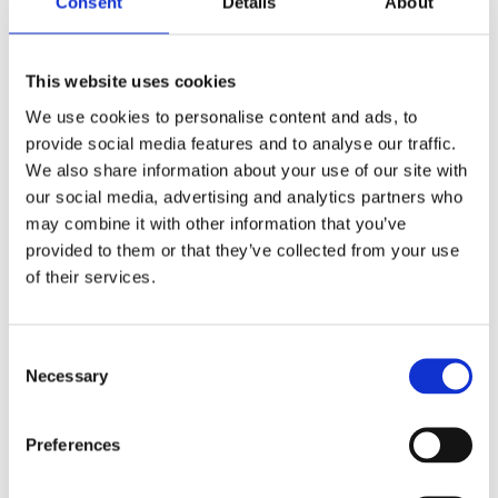
Consent
Details
About
Langfristige Haltbarkeit
: Nanostones keramische
Membranen sind auf eine Lebensdauer von 20
Jahren ausgelegt – ohne Ersatzbedarf, selbst bei
This website uses cookies
Algenblüten oder anderen Umweltbelastungen.
We use cookies to personalise content and ads, to
Vereinfachter Prozess
: Nanostone reduziert die
provide social media features and to analyse our traffic.
Prozesskomplexität, indem unnötige
We also share information about your use of our site with
Vorbehandlungsschritte wie DAF und Medienfilter
our social media, advertising and analytics partners who
entfallen. Die Technologie lässt sich zudem
may combine it with other information that you’ve
problemlos in bestehende Anlagen nachrüsten,
provided to them or that they’ve collected from your use
wodurch Bauzeit und Ausfallzeiten der Anlage
of their services.
minimiert werden.
Nanostone arbeitet bereits mit führenden Entwicklern,
Consent
Betreibern und Eigentümern zusammen, um diese
Necessary
Selection
bahnbrechende Lösung in neue Entsalzungsprojekte
sowie in die Nachrüstung bestehender Anlagen zu
integrieren. Mit dieser Technologie können
Preferences
Entsalzungsanlagen effizienter arbeiten,
Betriebskosten senken und die Lebensdauer ihrer