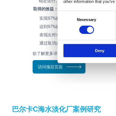
稳定运行。
other information that you’ve
取得的效益：
Consent
实现97%的设备利用率。
Necessary
Selection
达到97%的回收率。
表现出对水质变化的耐受性，而性能不受
通过取消多个预处理步骤和减少药剂使用
Deny
欲了解更多详情，请访问大士（Tuas）淡化
访问项目页面
巴尔卡C海水淡化厂案例研究