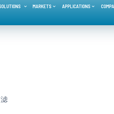
SOLUTIONS
MARKETS
APPLICATIONS
COMP
Toggle menu for
Toggle menu for
MEMBRANE SOLUTIONS
MARKETS
Toggle me
过滤