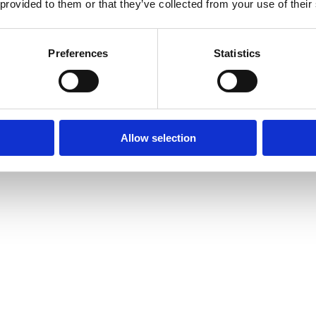
 provided to them or that they’ve collected from your use of their
Preferences
Statistics
影响。
，降低了运营成本。
Allow selection
厂项目页面：