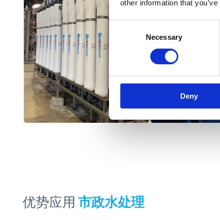
other information that you’ve
Consent
Necessary
Selection
Deny
优势应用
市政水处理