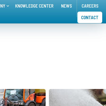
ANY
KNOWLEDGE CENTER
NEWS
CAREERS
nu for
Toggle menu for
APPLICATIONS
COMPANY
CONTACT