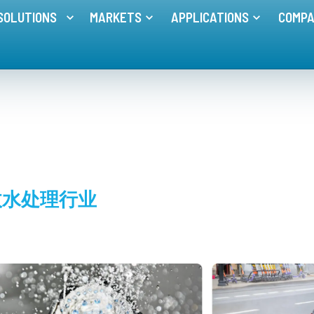
SOLUTIONS
MARKETS
APPLICATIONS
COMP
Toggle menu for
Toggle menu for
MEMBRANE SOLUTIONS
MARKETS
Toggle me
政水处理行业