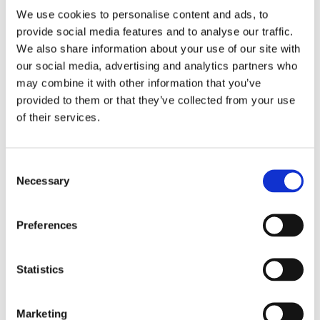
We use cookies to personalise content and ads, to
提高了处理的可靠性和一致性。
provide social media features and to analyse our traffic.
减少了药剂使用和运营成本。
We also share information about your use of our site with
our social media, advertising and analytics partners who
通过提高系统回收率，达到了监管要求。
may combine it with other information that you’ve
provided to them or that they’ve collected from your use
欲了解更多详情，请访问恒洋热电公司项目页面。
of their services.
访问项目页面
Consent
Necessary
Selection
Preferences
Statistics
常见问题
Marketing